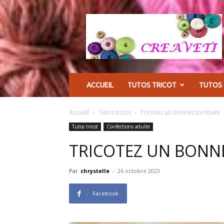
CREAVETI
ACCUEIL
TUTOS TRICOT
TUTOS
Accueil
Tutos tricot
Tricotez un bonnet tombant
Tutos tricot
Confections adulte
TRICOTEZ UN BON
Par
chrystelle
-
26 octobre 2023
Facebook