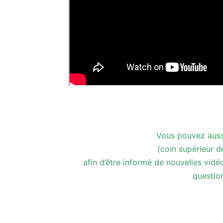
Vous pouvez auss
(coin supérieur de
afin d’être informé de nouvelles vid
questio