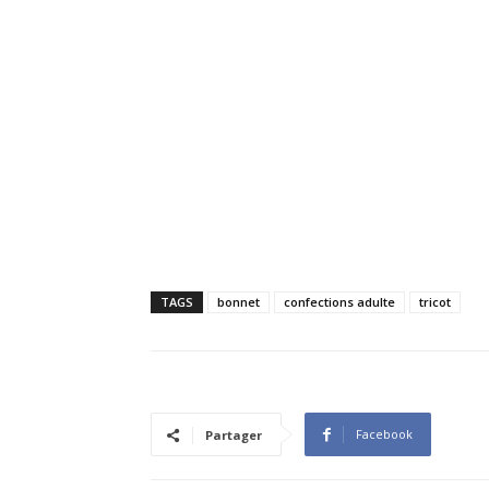
TAGS
bonnet
confections adulte
tricot
Facebook
Partager