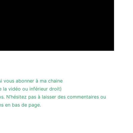
i vous abonner à ma chaine
 la vidéo ou inférieur droit)
éos. N’hésitez pas à laisser des commentaires ou
ns en bas de page.