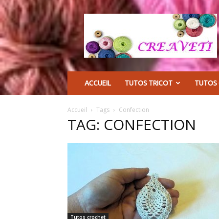
CREAVETI
ACCUEIL
TUTOS TRICOT
TUTOS
Accueil
Tags
Confection
TAG: CONFECTION
Tutos crochet