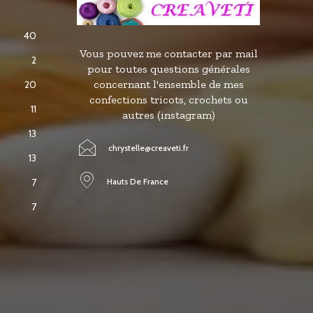
40
Vous pouvez me contacter par mail
2
pour toutes questions générales
concernant l'ensemble de mes
20
confections tricots, crochets ou
11
autres (instagram)
13
chrystelle@creaveti.fr
13
Hauts De France
7
7