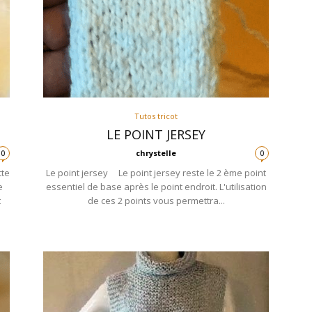
Tutos tricot
LE POINT JERSEY
chrystelle
0
0
tte
Le point jersey Le point jersey reste le 2 ème point
e
essentiel de base après le point endroit. L'utilisation
t
de ces 2 points vous permettra...