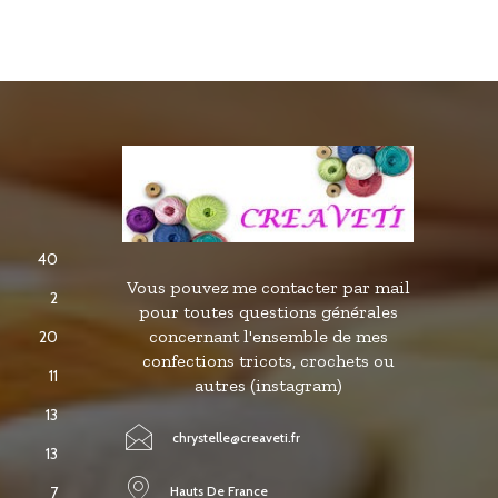
40
Vous pouvez me contacter par mail
2
pour toutes questions générales
concernant l'ensemble de mes
20
confections tricots, crochets ou
11
autres (instagram)
13
chrystelle@creaveti.fr
13
Hauts De France
7